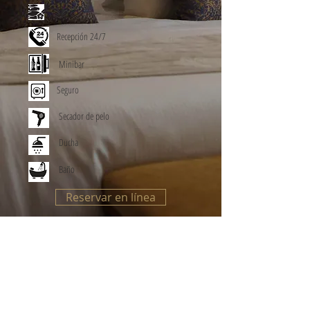
Spa
Recepción 24/7
Minibar
Seguro
Secador de pelo
Ducha
Baño
Reservar en línea