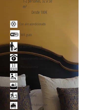
1-2 personas, 32 a 50
m²
Desde 180€
Con aire acondicionado
Wifi gratis
Se admiten mascotas
Estacionamiento cubierto
Piscina cubierta
Sauna
Jacuzzi
Sala de fitness
Servicio de habitaciones