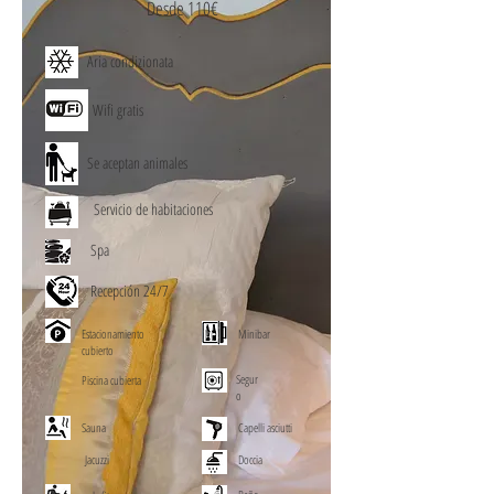
Desde 110€
Aria condizionata
Wifi gratis
Se aceptan animales
Servicio de habitaciones
Spa
Recepción 24/7
Estacionamiento
Minibar
cubierto
Segur
Piscina cubierta
o
Sauna
Capelli asciutti
Jacuzzi
Doccia