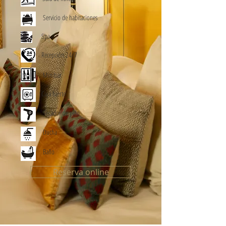
Servicio de habitaciones
Spa
Recepción 24/7
Minibar
Caja fuerte
Secador de pelo
Ducha
Baño
Reserva online