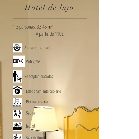
Hotel de lujo
1-2 personas, 32-45 m²
A partir de 110€
Aire acondicionado
Wifi gratis
Se aceptan mascotas
Estacionamiento cubierto
Piscina cubierta
Sauna
Jacuzzi
Sala de fitness