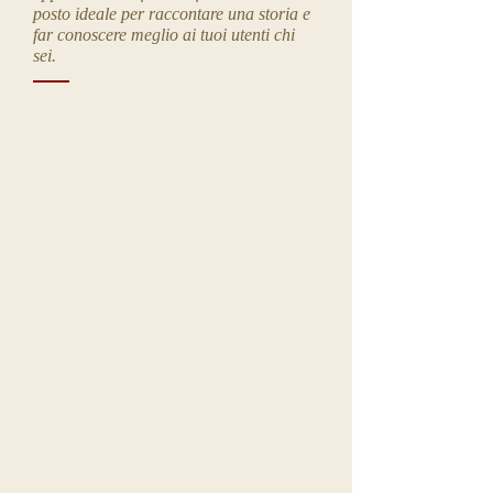
posto ideale per raccontare una storia e
far conoscere meglio ai tuoi utenti chi
sei.
I'm a title. ​Click here to edit me.
I'm a title. ​Click here to edit me.