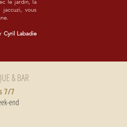
 le jardin, la
 jaccuzi, vous
nne.
ar
Cyril Labadie
UE & BAR
s 7/7
week-end