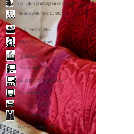
Spa - Cabine de massage sur rendez-vous
Piscine couverte free 07:00 00:00
Jacuzzi free 07:00 00:00
Baby Sitting sur demande
Lit bébé free
Business corner free
Salle de séminaire sur demande
Ordinateur disponible
Imprimante disponible
Service blanchisserie
Table à repasser disponible