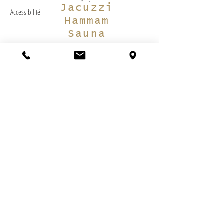
Jacuzzi
Accessibilité
Hammam
Sauna
Un espace détente de 300 m2 vous accueille.
Sa piscine couverte et ouverte sur le jardin
l'été côtoie un jacuzzi familiale.
Un Sauna et un Hammam complètent ce lieu
pour vous procurez une détente optimum.
Des soins de SPA sont proposés sur rendez-
vous.
Salle de
Fitness