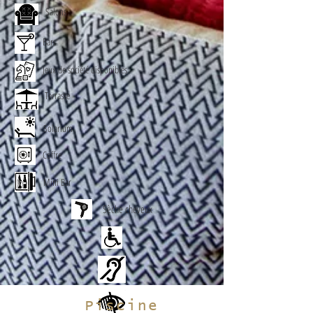
Salons
Bars
Jeux de société disponibles
Terrasse
Solarium
Coffre
Mini Bar
Sèche cheveux
Piscine