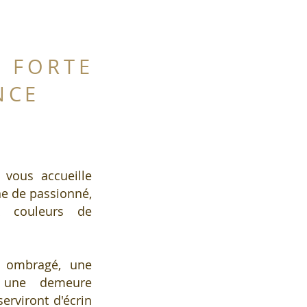
É FORTE
NCE
 vous accueille
ne de passionné,
x couleurs de
n ombragé, une
s une demeure
erviront d'écrin