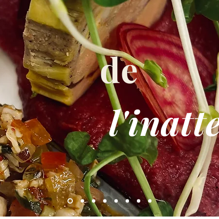
de
l'inatt