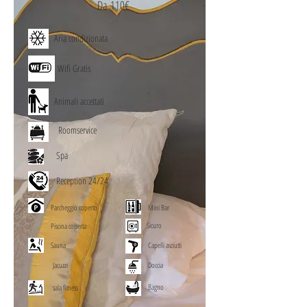
Da 110€
Aria condizionata
Wifi Gratis
Animali accettati
Roomservice
Spa
Reception 24/24
Parcheggio coperto
Mini Bar
Sicuro
Piscina coperta
Sauna
Capelli asciutti
Jacuzzi
Doccia
Bagno
sala fitness